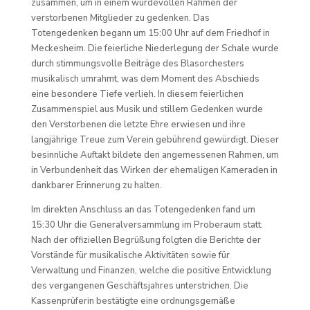
zusammen, um in einem würdevollen Rahmen der
verstorbenen Mitglieder zu gedenken. Das
Totengedenken begann um 15:00 Uhr auf dem Friedhof in
Meckesheim. Die feierliche Niederlegung der Schale wurde
durch stimmungsvolle Beiträge des Blasorchesters
musikalisch umrahmt, was dem Moment des Abschieds
eine besondere Tiefe verlieh. In diesem feierlichen
Zusammenspiel aus Musik und stillem Gedenken wurde
den Verstorbenen die letzte Ehre erwiesen und ihre
langjährige Treue zum Verein gebührend gewürdigt. Dieser
besinnliche Auftakt bildete den angemessenen Rahmen, um
in Verbundenheit das Wirken der ehemaligen Kameraden in
dankbarer Erinnerung zu halten.
Im direkten Anschluss an das Totengedenken fand um
15:30 Uhr die Generalversammlung im Proberaum statt.
Nach der offiziellen Begrüßung folgten die Berichte der
Vorstände für musikalische Aktivitäten sowie für
Verwaltung und Finanzen, welche die positive Entwicklung
des vergangenen Geschäftsjahres unterstrichen. Die
Kassenprüferin bestätigte eine ordnungsgemäße