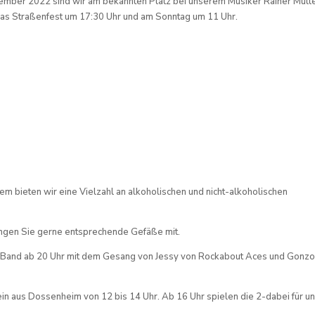
tember 2022 sind wir am bekannten Platz bei unserem Musiker Rainer Mülle
as Straßenfest um 17:30 Uhr und am Sonntag um 11 Uhr.
 bieten wir eine Vielzahl an alkoholischen und nicht-alkoholischen
ingen Sie gerne entsprechende Gefäße mit.
 Band ab 20 Uhr mit dem Gesang von Jessy von Rockabout Aces und Gonzo
 aus Dossenheim von 12 bis 14 Uhr. Ab 16 Uhr spielen die 2-dabei für u