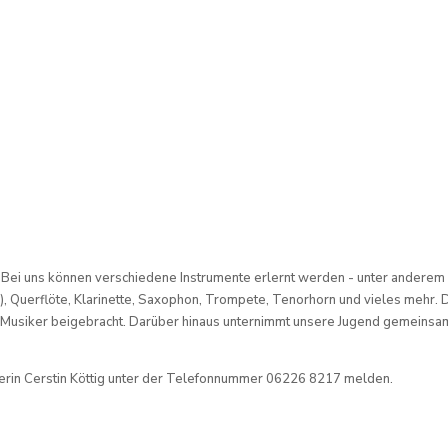
en? Bei uns können verschiedene Instrumente erlernt werden - unter anderem
en), Querflöte, Klarinette, Saxophon, Trompete, Tenorhorn und vieles mehr. 
ige Musiker beigebracht. Darüber hinaus unternimmt unsere Jugend gemeins
iterin Cerstin Köttig unter der Telefonnummer 06226 8217 melden.