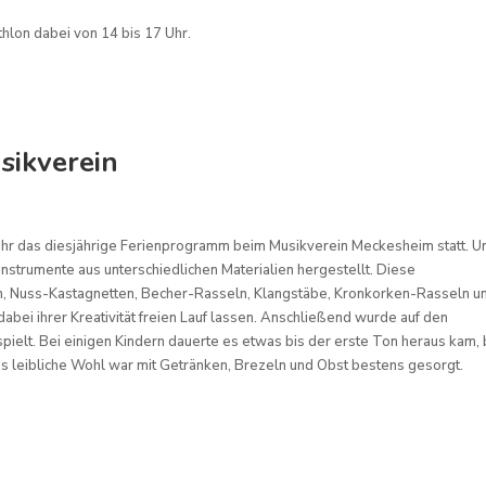
lon dabei von 14 bis 17 Uhr.
sikverein
hr das diesjährige Ferienprogramm beim Musikverein Meckesheim statt. U
Instrumente aus unterschiedlichen Materialien hergestellt. Diese
, Nuss-Kastagnetten, Becher-Rasseln, Klangstäbe, Kronkorken-Rasseln u
abei ihrer Kreativität freien Lauf lassen. Anschließend wurde auf den
ielt. Bei einigen Kindern dauerte es etwas bis der erste Ton heraus kam, 
s leibliche Wohl war mit Getränken, Brezeln und Obst bestens gesorgt.