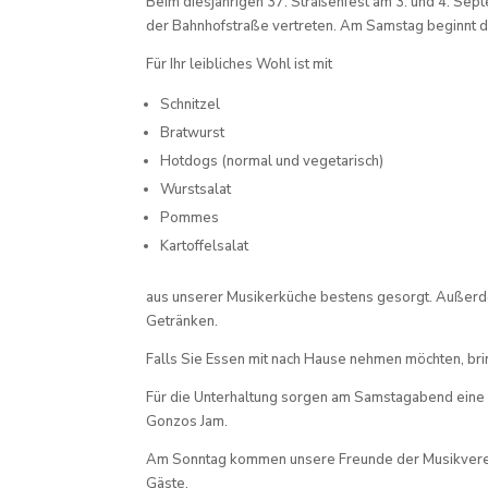
Beim diesjährigen 37. Straßenfest am 3. und 4. Sep
der Bahnhofstraße vertreten. Am Samstag beginnt d
Für Ihr leibliches Wohl ist mit
Schnitzel
Bratwurst
Hotdogs (normal und vegetarisch)
Wurstsalat
Pommes
Kartoffelsalat
aus unserer Musikerküche bestens gesorgt. Außerdem
Getränken.
Falls Sie Essen mit nach Hause nehmen möchten, br
Für die Unterhaltung sorgen am Samstagabend eine
Gonzos Jam.
Am Sonntag kommen unsere Freunde der Musikverein
Gäste.