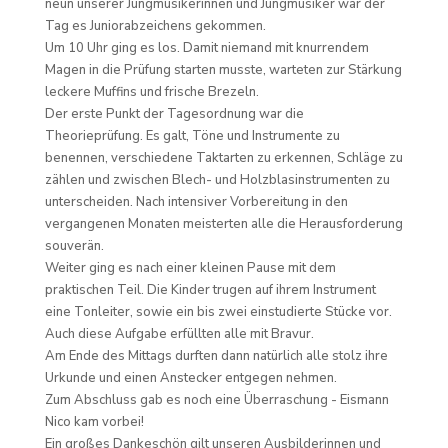
neun unserer Jungmusikerinnen und Jungmusiker war der
Tag es Juniorabzeichens gekommen.
Um 10 Uhr ging es los. Damit niemand mit knurrendem
Magen in die Prüfung starten musste, warteten zur Stärkung
leckere Muffins und frische Brezeln.
Der erste Punkt der Tagesordnung war die
Theorieprüfung. Es galt, Töne und Instrumente zu
benennen, verschiedene Taktarten zu erkennen, Schläge zu
zählen und zwischen Blech- und Holzblasinstrumenten zu
unterscheiden. Nach intensiver Vorbereitung in den
vergangenen Monaten meisterten alle die Herausforderung
souverän.
Weiter ging es nach einer kleinen Pause mit dem
praktischen Teil. Die Kinder trugen auf ihrem Instrument
eine Tonleiter, sowie ein bis zwei einstudierte Stücke vor.
Auch diese Aufgabe erfüllten alle mit Bravur.
Am Ende des Mittags durften dann natürlich alle stolz ihre
Urkunde und einen Anstecker entgegen nehmen.
Zum Abschluss gab es noch eine Überraschung - Eismann
Nico kam vorbei!
Ein großes Dankeschön gilt unseren Ausbilderinnen und