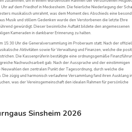
im zusammen, um in einem würdevollen Rahmen der verstorbenen Mitglie
hr auf dem Friedhof in Meckesheim. Die feierliche Niederlegung der Sch
hesters musikalisch umrahmt, was dem Moment des Abschieds eine beson
 aus Musik und stillem Gedenken wurde den Verstorbenen die letzte Ehre
bührend gewürdigt. Dieser besinnliche Auftakt bildete den angemessenen
igen Kameraden in dankbarer Erinnerung zu halten.
m 15:30 Uhr die Generalversammlung im Proberaum statt. Nach der offizie
sikalische Aktivitäten sowie für Verwaltung und Finanzen, welche die posit
strichen. Die Kassenprüferin bestätigte eine ordnungsgemäße Finanzführu
folgreiche Nachwuchsarbeit gab. Nach der Aussprache und der einstimmigen
ie Neuwahlen den zentralen Punkt der Tagesordnung, durch welche die
n. Die zügig und harmonisch verlaufene Versammlung fand ihren Ausklang i
uchen, was der Vereinsgemeinschaft den idealen Rahmen für persönliche
urngaus Sinsheim 2026