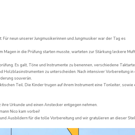
: Für neun unserer Jungmusikerinnen und Jungmusiker war der Tag es
m Magen in die Prüfung starten musste, warteten zur Stärkung leckere Muff
rüfung. Es galt, Töne und Instrumente zu benennen, verschiedene Taktarte
d Holzblasinstrumenten zu unterscheiden. Nach intensiver Vorbereitung in
rderung souverän.
tischen Teil. Die Kinder trugen auf ihrem Instrument eine Tonleiter, sowie 
olz ihre Urkunde und einen Anstecker entgegen nehmen.
mann Nico kam vorbei!
nd Ausbildern für die tolle Vorbereitung und wir gratulieren an dieser Ste