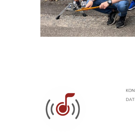
KON
DAT