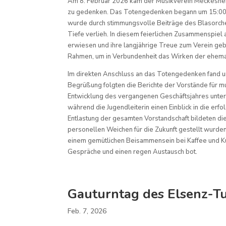
Am 8. Februar 2026 kam der Musikverein Meckeshe
zu gedenken. Das Totengedenken begann um 15:00 U
wurde durch stimmungsvolle Beiträge des Blasorc
Tiefe verlieh. In diesem feierlichen Zusammenspiel
erwiesen und ihre langjährige Treue zum Verein ge
Rahmen, um in Verbundenheit das Wirken der ehemal
Im direkten Anschluss an das Totengedenken fand u
Begrüßung folgten die Berichte der Vorstände für mu
Entwicklung des vergangenen Geschäftsjahres unter
während die Jugendleiterin einen Einblick in die er
Entlastung der gesamten Vorstandschaft bildeten d
personellen Weichen für die Zukunft gestellt wurde
einem gemütlichen Beisammensein bei Kaffee und K
Gespräche und einen regen Austausch bot.
Gauturntag des Elsenz-T
Feb. 7, 2026